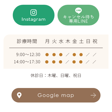
キャンセル待ち
Instagram
専用LINE
診療時間
月
火
水
木
金
土
日
祝
9:00～12:30
●
●
●
／
●
●
／
／
14:00～17:30
●
●
●
／
●
●
／
／
休診日：木曜、日曜、祝日
Google map